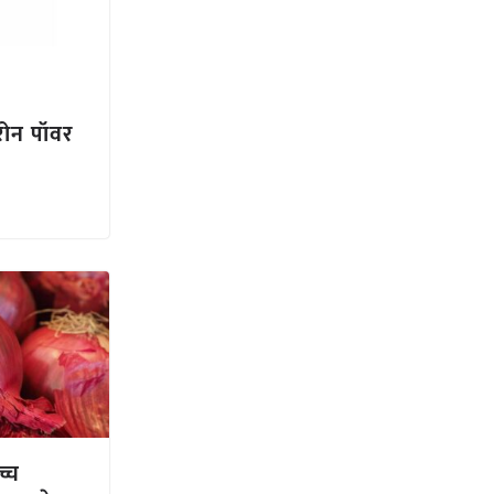
िरोन पॉवर
्च