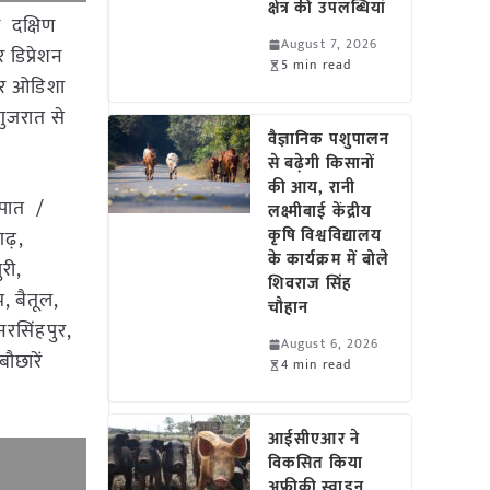
क्षेत्र की उपलब्धियां
र दक्षिण
August 7, 2026
 डिप्रेशन
5 min read
 और ओडिशा
गुजरात से
वैज्ञानिक पशुपालन
से बढ़ेगी किसानों
की आय, रानी
रपात /
लक्ष्मीबाई केंद्रीय
कृषि विश्वविद्यालय
ढ़,
के कार्यक्रम में बोले
री,
शिवराज सिंह
, बैतूल,
चौहान
रसिंहपुर,
August 6, 2026
ौछारें
4 min read
आईसीएआर ने
विकसित किया
अफ्रीकी स्वाइन