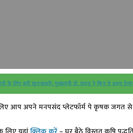
ियों के लिए बड़ी खुशखबरी: मुख्यमंत्री डॉ. यादव ने किए ये अहम ऐल
ए आप अपने मनपसंद प्लेटफॉर्म पे कृषक जगत से ज
े लिए यहां
क्लिक करें
– घर बैठे विस्तृत कृषि पद्ध