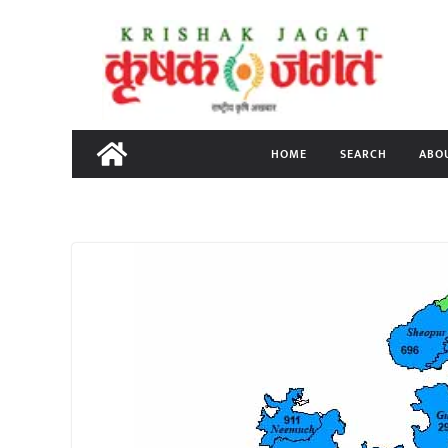
Skip
to
content
HOME
SEARCH
ABO