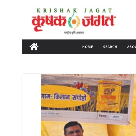
Skip
to
content
HOME
SEARCH
ABO