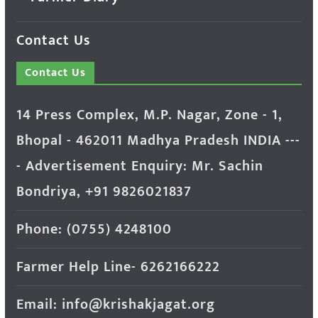
Contact Us
Contact Us
14 Press Complex, M.P. Nagar, Zone - 1,
Bhopal - 462011 Madhya Pradesh INDIA ---
- Advertisement Enquiry: Mr. Sachin
Bondriya, +91 9826021837
Phone: (0755) 4248100
Farmer Help Line- 6262166222
Email: info@krishakjagat.org