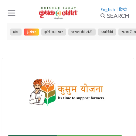
Skip
English
|
हिन्दी
to
Search
content
होम
ई-पेपर
कृषि समाचार
फसल की खेती
उद्यानिकी
सरकारी य