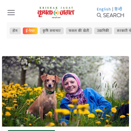
Skip
English
|
हिन्दी
to
Search
content
होम
ई-पेपर
कृषि समाचार
फसल की खेती
उद्यानिकी
सरकारी य