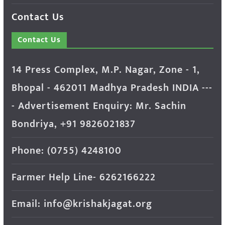
Contact Us
Contact Us
14 Press Complex, M.P. Nagar, Zone - 1,
Bhopal - 462011 Madhya Pradesh INDIA ---
- Advertisement Enquiry: Mr. Sachin
Bondriya, +91 9826021837
Phone: (0755) 4248100
Farmer Help Line- 6262166222
Email: info@krishakjagat.org