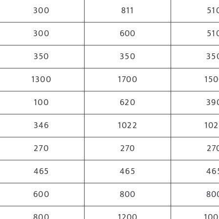
300
811
51
300
600
51
350
350
35
1300
1700
15
100
620
39
346
1022
102
270
270
27
465
465
46
600
800
80
800
1200
10