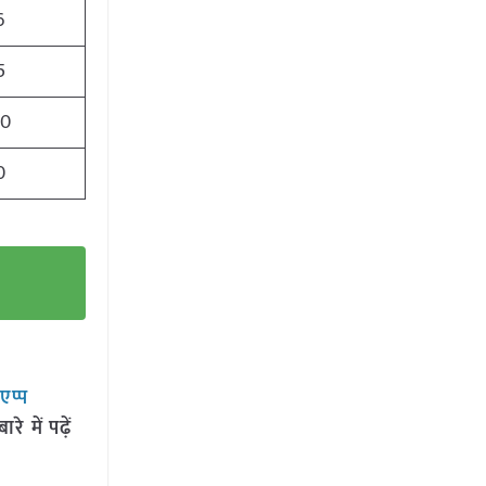
6
5
00
0
सएप्प
 में पढ़ें