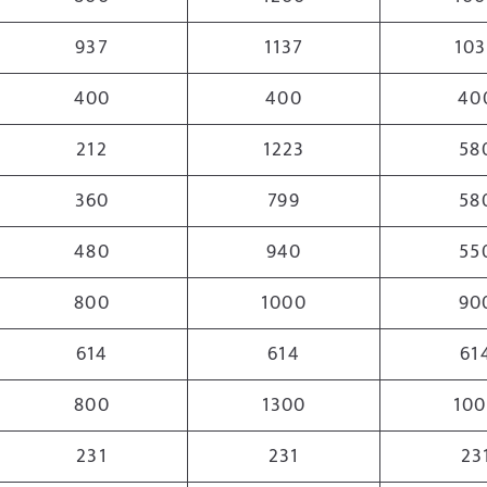
937
1137
103
400
400
40
212
1223
58
360
799
58
480
940
55
800
1000
90
614
614
61
800
1300
10
231
231
23