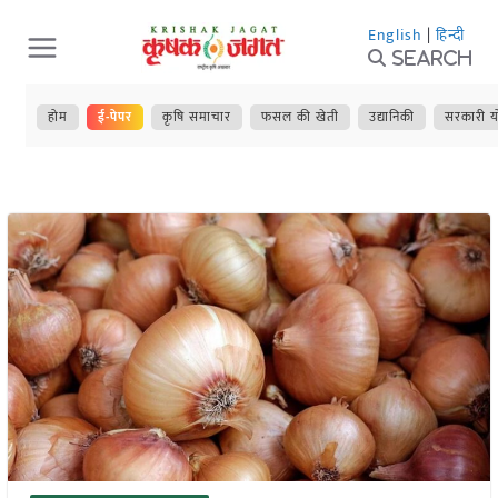
Skip
English
|
हिन्दी
to
Search
content
होम
ई-पेपर
कृषि समाचार
फसल की खेती
उद्यानिकी
सरकारी य