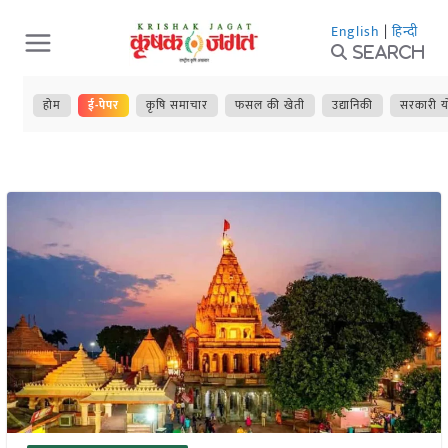
Skip
English
|
हिन्दी
to
Search
content
होम
ई-पेपर
कृषि समाचार
फसल की खेती
उद्यानिकी
सरकारी य