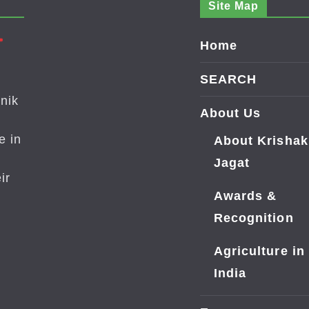
Site Map
Home
SEARCH
nik
About Us
e in
About Krishak
Jagat
ir
Awards &
Recognition
Agriculture in
India