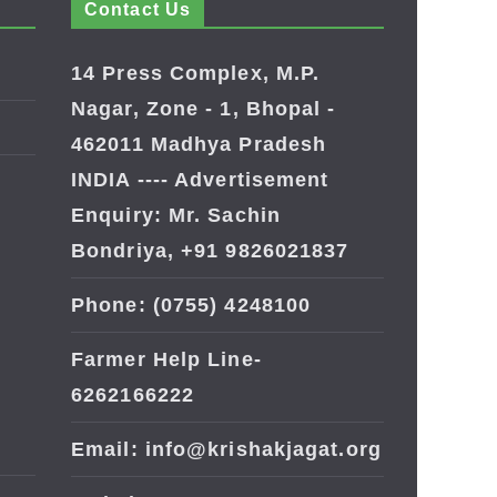
Contact Us
14 Press Complex, M.P.
Nagar, Zone - 1, Bhopal -
462011 Madhya Pradesh
INDIA ---- Advertisement
Enquiry: Mr. Sachin
Bondriya, +91 9826021837
Phone: (0755) 4248100
Farmer Help Line-
6262166222
Email: info@krishakjagat.org