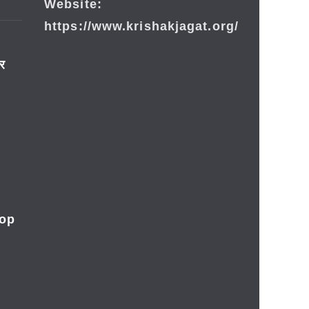
Website:
https://www.krishakjagat.org/
ार
rop