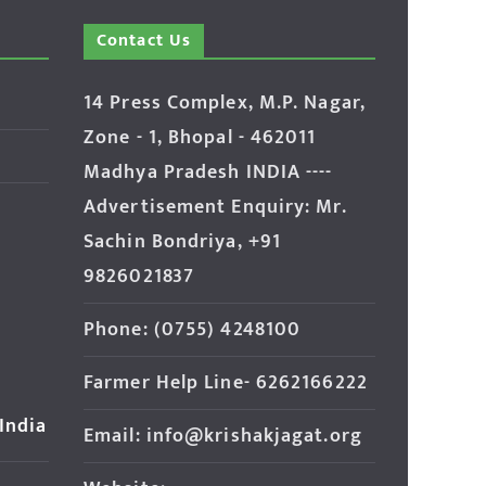
Contact Us
14 Press Complex, M.P. Nagar,
Zone - 1, Bhopal - 462011
Madhya Pradesh INDIA ----
Advertisement Enquiry: Mr.
Sachin Bondriya, +91
9826021837
Phone: (0755) 4248100
Farmer Help Line- 6262166222
 India
Email: info@krishakjagat.org