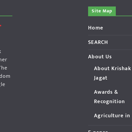
Site Map
Home
SEARCH
k
About Us
her
The
About Krishak
edom
Jagat
gle
Awards &
Recognition
Agriculture in