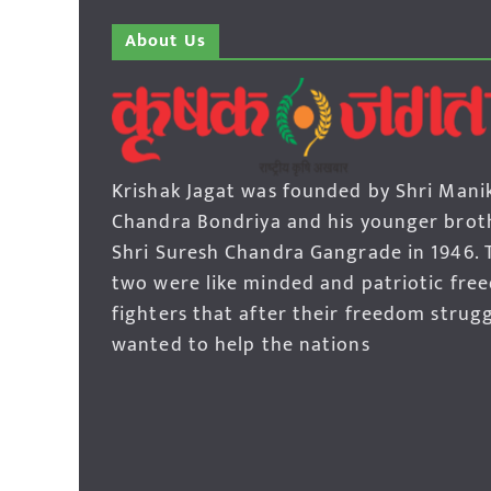
About Us
Krishak Jagat was founded by Shri Mani
Chandra Bondriya and his younger brot
Shri Suresh Chandra Gangrade in 1946. 
two were like minded and patriotic fre
fighters that after their freedom strug
wanted to help the nations