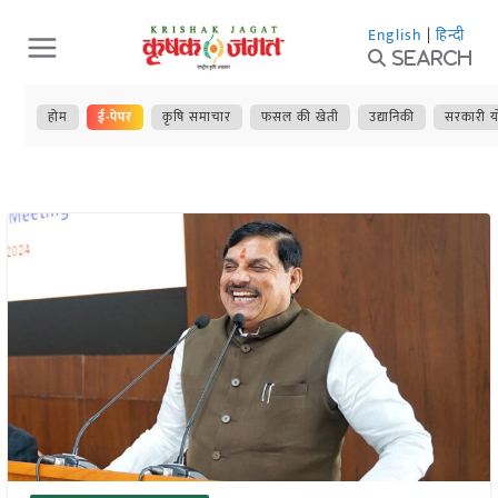
Skip
English
|
हिन्दी
to
Search
content
होम
ई-पेपर
कृषि समाचार
फसल की खेती
उद्यानिकी
सरकारी य