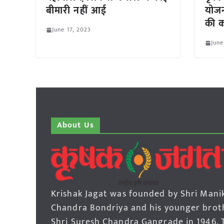
बीमारी नहीं आई
योजन
की क
June 17, 2023
June
About Us
Krishak Jagat was founded by Shri Mani
Chandra Bondriya and his younger brot
Shri Suresh Chandra Gangrade in 1946. 