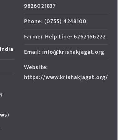
9826021837
Phone: (0755) 4248100
Farmer Help Line- 6262166222
 India
Email: info@krishakjagat.org
Website:
https://www.krishakjagat.org/
ार
ews)
र