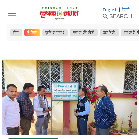
Skip
English
|
हिन्दी
to
Search
content
होम
ई-पेपर
कृषि समाचार
फसल की खेती
उद्यानिकी
सरकारी य