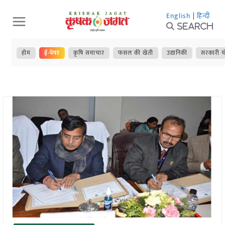
Skip
English
|
हिन्दी
to
Search
content
होम
ई-पेपर
कृषि समाचार
फसल की खेती
उद्यानिकी
सरकारी य