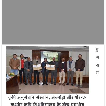
इ
स
स
म
कृषि अनुसंधान संस्थान, अल्मोड़ा और शेर-ए-
कश्मीर कृषि विश्वविद्यालय के बीच एमओयू