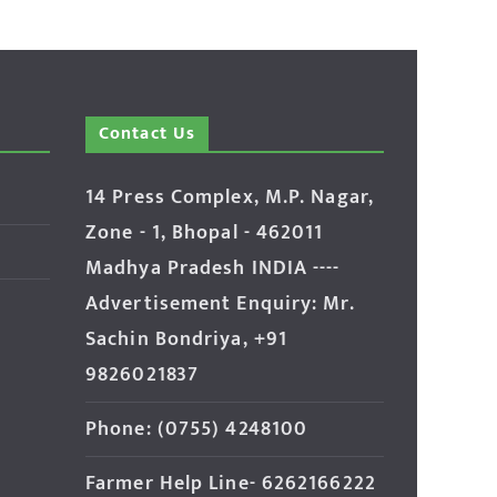
Contact Us
14 Press Complex, M.P. Nagar,
Zone - 1, Bhopal - 462011
Madhya Pradesh INDIA ----
Advertisement Enquiry: Mr.
Sachin Bondriya, +91
9826021837
Phone: (0755) 4248100
Farmer Help Line- 6262166222