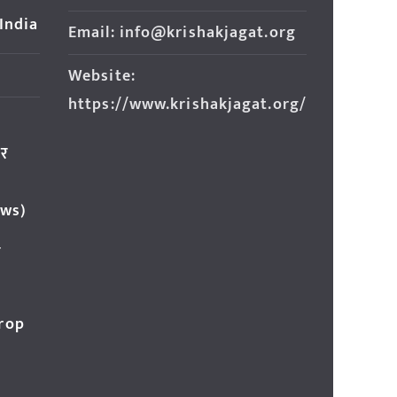
 India
Email: info@krishakjagat.org
Website:
https://www.krishakjagat.org/
ार
ews)
र
Crop