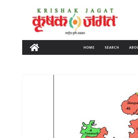
Skip
to
content
HOME
SEARCH
ABO