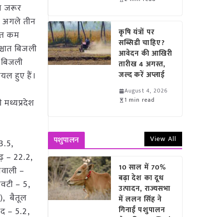
ान जरूर
ार अगले तीन
कृषि यंत्रों पर
हुत कम
सब्सिडी चाहिए?
श्चात बिजली
आवेदन की आखिरी
ं बिजली
तारीख 4 अगस्त,
ायल हुए हैं।
जल्द करें अप्लाई
August 4, 2026
1 min read
 मध्यप्रदेश
View All
पशुपालन
3.5,
ढ़ – 22.2,
10 साल में 70%
िवाली –
बढ़ा देश का दूध
ावटी – 5,
उत्पादन, राज्यसभा
), बैतूल
में ललन सिंह ने
गिनाईं पशुपालन
वद – 5.2,