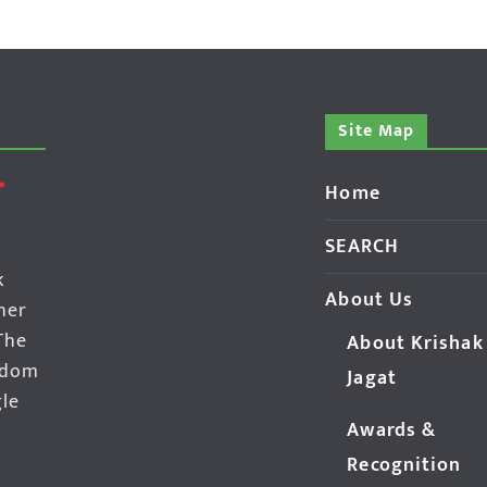
Site Map
Home
SEARCH
k
About Us
her
The
About Krishak
edom
Jagat
gle
Awards &
Recognition