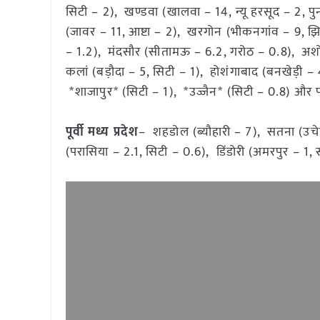
सिटी – 2), खण्डवा (खालवा – 14, न्यू हरसूद – 2, 
(जावर – 11, आष्टा – 2), खरगोन (भीकनगांव – 9, झिरन
– 1.2), मंदसौर (सीतामऊ – 6.2, गरोठ – 0.8), अशोक
कलां (बड़ौदा – 5, सिटी – 1), होशंगाबाद (बनखेड़ी – 
*शाजापुर* (सिटी – 1), *उज्जैन* (सिटी – 0.8) और पचम
पूर्वी मध्य प्रदेश
– शहडोल (ब्यौहारी – 7), सतना (उचे
(परासिया – 2.1, सिटी – 0.6), डिंडोरी (अमरपुर – 1,