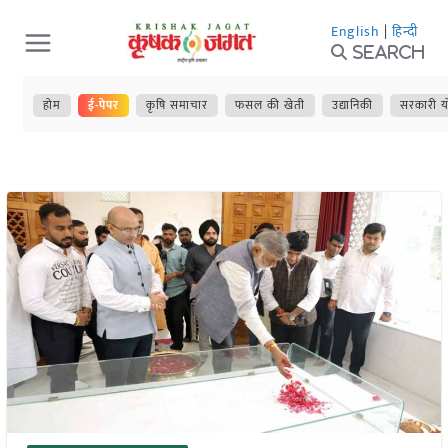
Skip
English
|
हिन्दी
to
Search
content
होम
ई-पेपर
कृषि समाचार
फसल की खेती
उद्यानिकी
सरकारी य