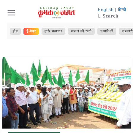
Skip
English
|
हिन्दी
Search
to
content
होम
ई-पेपर
कृषि समाचार
फसल की खेती
उद्यानिकी
सरकारी