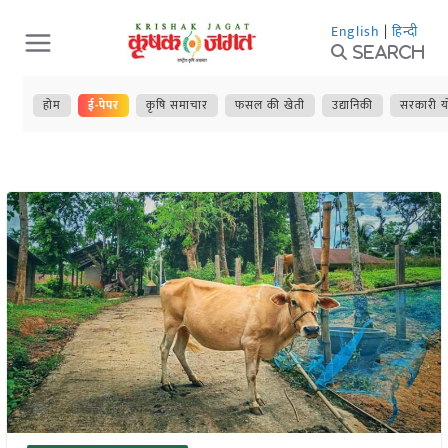
Skip
English
|
हिन्दी
to
Search
content
होम
ई-पेपर
कृषि समाचार
फसल की खेती
उद्यानिकी
सरकारी य