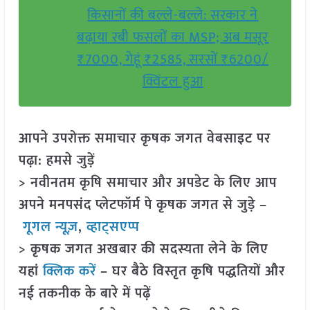
किसानों की बल्ले-बल्ले: सरकार ने
बढ़ाया रबी फसलों का MSP; अब मसूर
₹7000, गेहूं ₹2585, सरसों ₹6200/
क्विंटल हुआ
आपने उपरोक्त समाचार कृषक जगत वेबसाइट पर
पढ़ा: हमसे जुड़ें
> नवीनतम कृषि समाचार और अपडेट के लिए आप
अपने मनपसंद प्लेटफॉर्म पे कृषक जगत से जुड़े –
गूगल न्यूज़
,
व्हाट्सएप्प
> कृषक जगत अखबार की सदस्यता लेने के लिए
यहां
क्लिक करें
– घर बैठे विस्तृत कृषि पद्धतियों और
नई तकनीक के बारे में पढ़ें