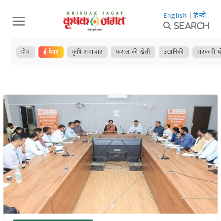
Skip
English
|
हिन्दी
to
Search
content
होम
ई-पेपर
कृषि समाचार
फसल की खेती
उद्यानिकी
सरकारी य