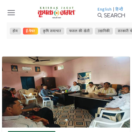
Skip
English
|
हिन्दी
to
Search
content
होम
ई-पेपर
कृषि समाचार
फसल की खेती
उद्यानिकी
सरकारी य