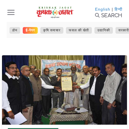
Skip
English
|
हिन्दी
Search
to
content
होम
ई-पेपर
कृषि समाचार
फसल की खेती
उद्यानिकी
सरकारी