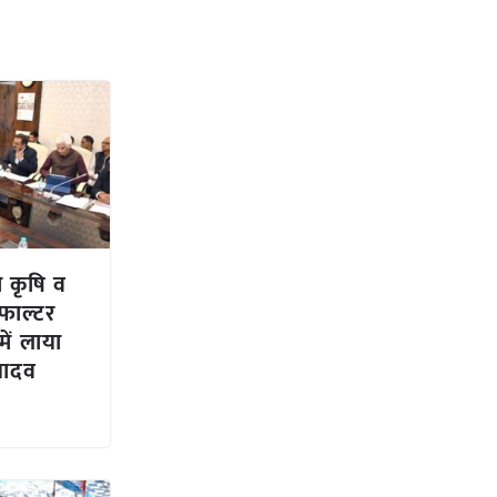
ो कृषि व
िफाल्टर
में लाया
यादव