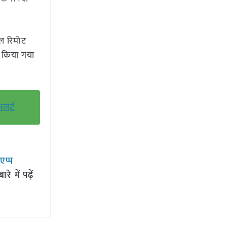
ल रिमोट
ता किया गया
अलर्ट
सएप्प
 में पढ़ें