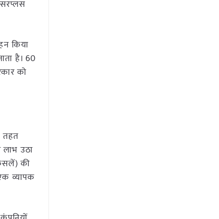
ी सरप्लस
वहन किया
जाता है। 60
सरकार को
के तहत
का लाभ उठा
फसलें) की
 एक व्यापक
 कंपनियों