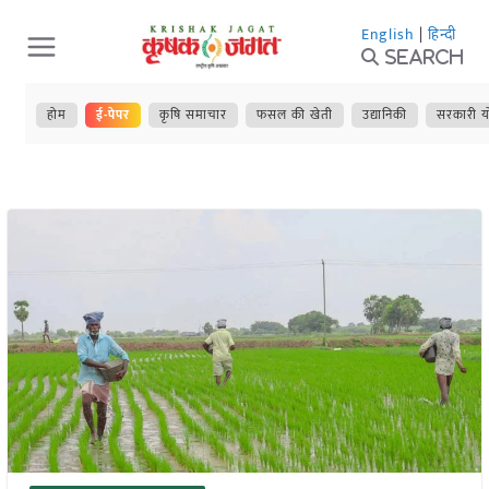
Skip
English
|
हिन्दी
to
Search
content
होम
ई-पेपर
कृषि समाचार
फसल की खेती
उद्यानिकी
सरकारी य