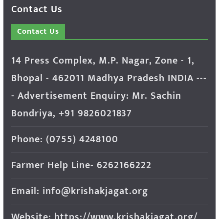
Contact Us
Contact Us
14 Press Complex, M.P. Nagar, Zone - 1,
Bhopal - 462011 Madhya Pradesh INDIA ---
- Advertisement Enquiry: Mr. Sachin
Bondriya, +91 9826021837
Phone: (0755) 4248100
Farmer Help Line- 6262166222
Email: info@krishakjagat.org
Website: https://www.krishakjagat.org/