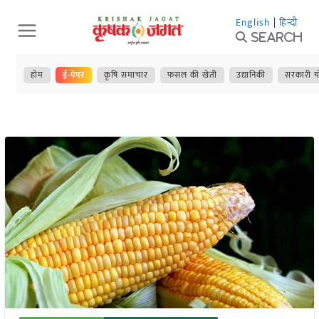
Skip
English
|
हिन्दी
to
Search
content
होम
ई-पेपर
कृषि समाचार
फसल की खेती
उद्यानिकी
सरकारी य