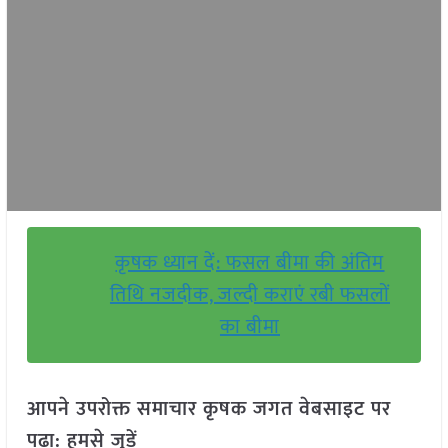
कृषक ध्यान दें: फसल बीमा की अंतिम
तिथि नजदीक, जल्दी कराएं रबी फसलों
का बीमा
आपने उपरोक्त समाचार कृषक जगत वेबसाइट पर
पढ़ा: हमसे जुड़ें