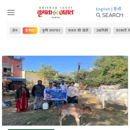
Skip
English
|
हिन्दी
to
Search
content
होम
ई-पेपर
कृषि समाचार
फसल की खेती
उद्यानिकी
सरकारी य