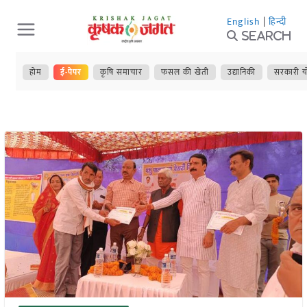
Skip
English
|
हिन्दी
to
Search
content
होम
ई-पेपर
कृषि समाचार
फसल की खेती
उद्यानिकी
सरकारी य