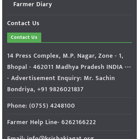
Farmer Diary
Contact Us
Contact Us
14 Press Complex, M.P. Nagar, Zone - 1,
Bhopal - 462011 Madhya Pradesh INDIA ---
- Advertisement Enquiry: Mr. Sachin
Bondriya, +91 9826021837
Phone: (0755) 4248100
Farmer Help Line- 6262166222
Email: info@krishakjagat.org