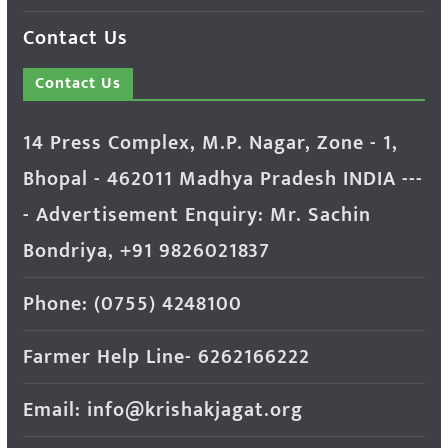
Contact Us
Contact Us
14 Press Complex, M.P. Nagar, Zone - 1,
Bhopal - 462011 Madhya Pradesh INDIA ---
- Advertisement Enquiry: Mr. Sachin
Bondriya, +91 9826021837
Phone: (0755) 4248100
Farmer Help Line- 6262166222
Email: info@krishakjagat.org