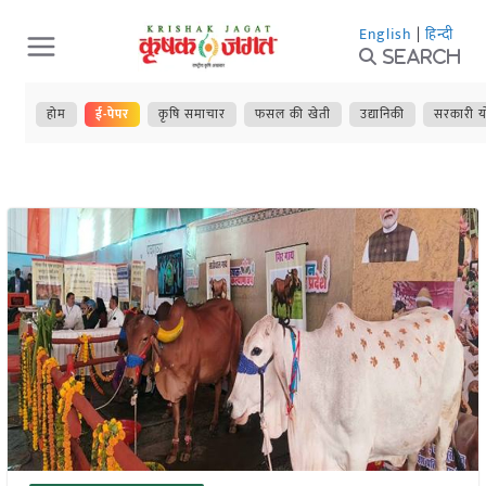
Skip
English
|
हिन्दी
to
Search
content
होम
ई-पेपर
कृषि समाचार
फसल की खेती
उद्यानिकी
सरकारी य