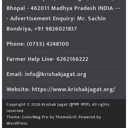
Bhopal - 462011 Madhya Pradesh INDIA ---
- Advertisement Enquiry: Mr. Sachin
Bondriya, +91 9826021837
Phone: (0755) 4248100
Farmer Help Line- 6262166222
Email: info@krishakjagat.org
Website: https://www.krishakjagat.org/
Copyright © 2026
Krishak Jagat (कृषक जगत)
. All rights
reserved.
Theme:
ColorMag Pro
by ThemeGrill. Powered by
WordPress
.