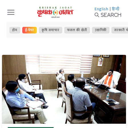
Skip
English
|
हिन्दी
to
Search
content
होम
ई-पेपर
कृषि समाचार
फसल की खेती
उद्यानिकी
सरकारी य