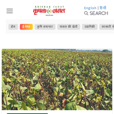
Skip
English
|
हिन्दी
to
Search
content
होम
ई-पेपर
कृषि समाचार
फसल की खेती
उद्यानिकी
सरकारी य