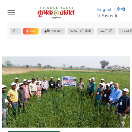
Skip
English
|
हिन्दी
Search
to
content
होम
ई-पेपर
कृषि समाचार
फसल की खेती
उद्यानिकी
सरकारी