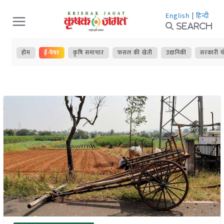
Skip
English
|
हिन्दी
to
Search
content
होम
ई-पेपर
कृषि समाचार
फसल की खेती
उद्यानिकी
सरकारी य