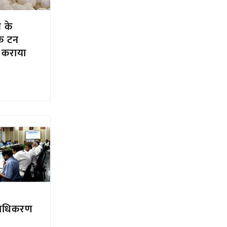
ग के
िक टन
 कराया
्राधिकरण