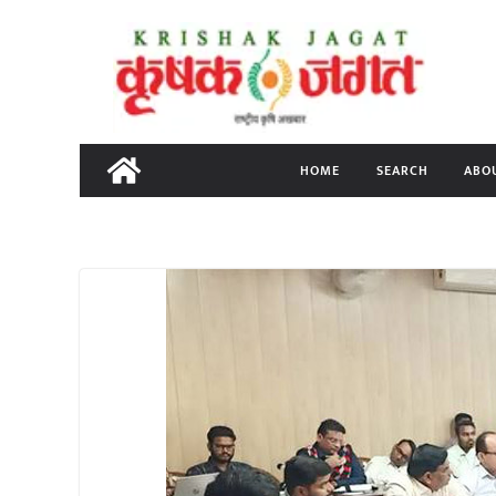
Skip
to
content
HOME
SEARCH
ABO