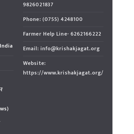
9826021837
Phone: (0755) 4248100
Farmer Help Line- 6262166222
 India
Email: info@krishakjagat.org
Website:
https://www.krishakjagat.org/
ार
ews)
र