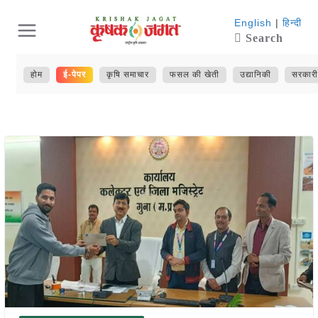
Skip
English
|
हिन्दी
Search
to
content
होम
ई-पेपर
कृषि समाचार
फसल की खेती
उद्यानिकी
सरकारी