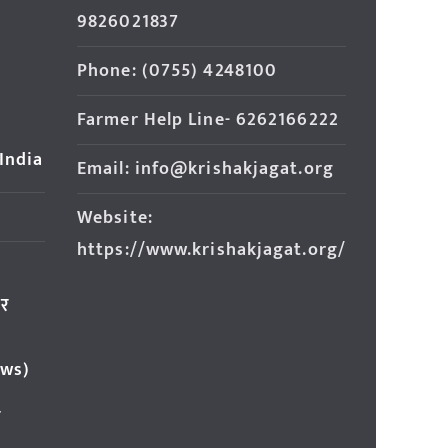
9826021837
Phone: (0755) 4248100
Farmer Help Line- 6262166222
 India
Email: info@krishakjagat.org
Website:
https://www.krishakjagat.org/
ार
ews)
र