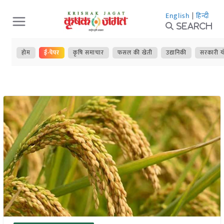
Skip
English
|
हिन्दी
to
Search
content
होम
ई-पेपर
कृषि समाचार
फसल की खेती
उद्यानिकी
सरकारी य