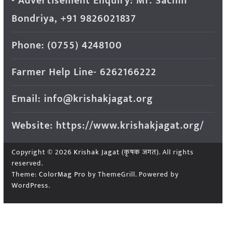
- Advertisement Enquiry: Mr. Sachin
Bondriya, +91 9826021837
Phone: (0755) 4248100
Farmer Help Line- 6262166222
Email: info@krishakjagat.org
Website: https://www.krishakjagat.org/
Copyright © 2026
Krishak Jagat (कृषक जगत)
. All rights
reserved.
Theme:
ColorMag Pro
by ThemeGrill. Powered by
WordPress
.