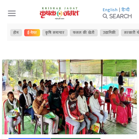
Skip
English
|
हिन्दी
to
Search
content
होम
ई-पेपर
कृषि समाचार
फसल की खेती
उद्यानिकी
सरकारी य