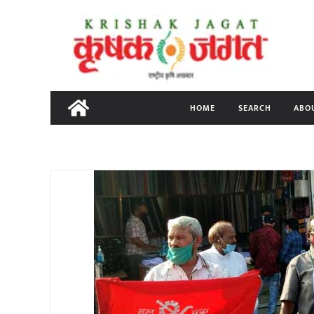
Skip
to
content
HOME
SEARCH
ABO