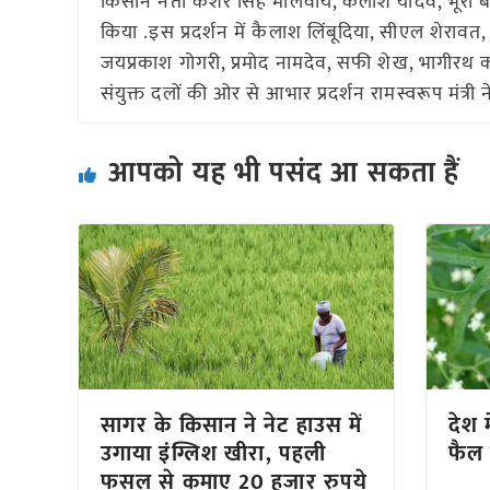
किसान नेता केशर सिंह मालवीय, कैलाश यादव, भूरी 
किया .इस प्रदर्शन में कैलाश लिंबूदिया, सीएल शेराव
जयप्रकाश गोगरी, प्रमोद नामदेव, सफी शेख, भागीरथ कछ
संयुक्त दलों की ओर से आभार प्रदर्शन रामस्वरूप मंत्री 
आपको यह भी पसंद आ सकता हैं
सागर के किसान ने नेट हाउस में
देश म
उगाया इंग्लिश खीरा, पहली
फैल 
फसल से कमाए 20 हजार रुपये