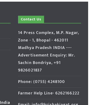
Contact Us
14 Press Complex, M.P. Nagar,
Zone - 1, Bhopal - 462011
Madhya Pradesh INDIA ----
Advertisement Enquiry: Mr.
Sachin Bondriya, +91
9826021837
Phone: (0755) 4248100
Farmer Help Line- 6262166222
 India
Email: info@krishakjagat.org