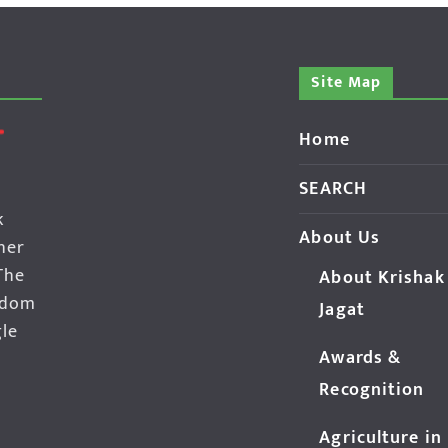
Site Map
Home
SEARCH
k
About Us
her
The
About Krishak
edom
Jagat
gle
Awards &
Recognition
Agriculture in