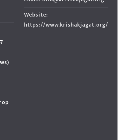
Website:
https://www.krishakjagat.org/
ार
ews)
र
Crop