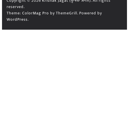
Copyright © 2026
Krishak Jagat (कृषक जगत)
. All rights
reserved.
Theme:
ColorMag Pro
by ThemeGrill. Powered by
WordPress
.