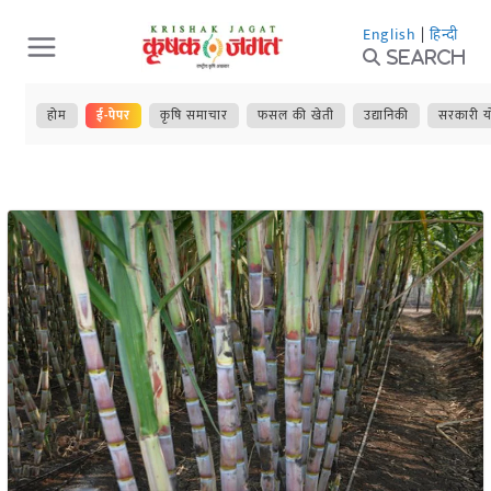
Skip
English
|
हिन्दी
to
Search
content
होम
ई-पेपर
कृषि समाचार
फसल की खेती
उद्यानिकी
सरकारी य