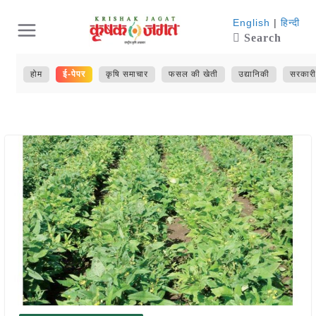
Skip
English
|
हिन्दी
Search
to
content
होम
ई-पेपर
कृषि समाचार
फसल की खेती
उद्यानिकी
सरकारी