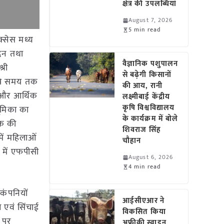
क्षेत्र की उपलब्धियां
August 7, 2026
5 min read
क्सेस मध्य
ादन तथा
वैज्ञानिक पशुपालन
्री
से बढ़ेगी किसानों
्बे समय तक
की आय, रानी
 और आर्थिक
लक्ष्मीबाई केंद्रीय
कृषि विश्वविद्यालय
भूमिका का
के कार्यक्रम में बोले
तक की
शिवराज सिंह
में महिलाओं
चौहान
 में एफपीसी
August 6, 2026
4 min read
 कंपनियों
आईसीएआर ने
 एवं सिंचाई
विकसित किया
 पर
अफ्रीकी स्वाइन