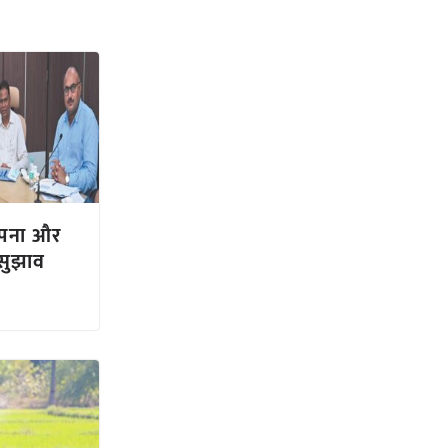
थापना और
ा सुझाव