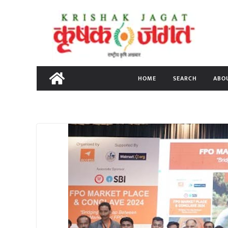
Skip
to
content
HOME
SEARCH
ABO