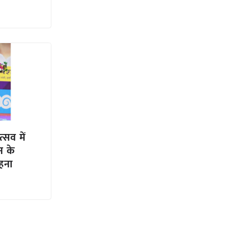
्सव में
न के
हना