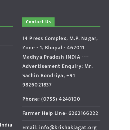
Contact Us
14 Press Complex, M.P. Nagar,
Zone - 1, Bhopal - 462011
Madhya Pradesh INDIA ----
Advertisement Enquiry: Mr.
Sachin Bondriya, +91
9826021837
Phone: (0755) 4248100
Farmer Help Line- 6262166222
 India
Email: info@krishakjagat.org