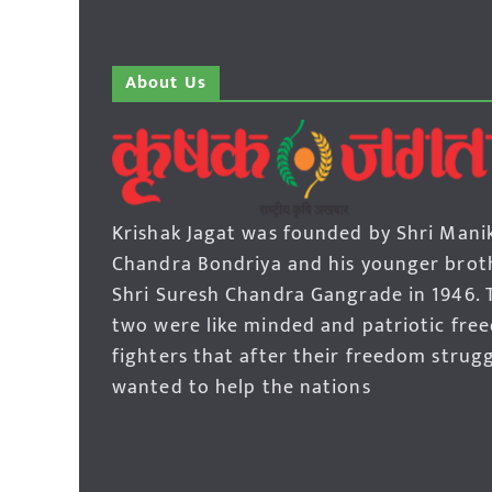
About Us
Krishak Jagat was founded by Shri Mani
Chandra Bondriya and his younger brot
Shri Suresh Chandra Gangrade in 1946. 
two were like minded and patriotic fre
fighters that after their freedom strug
wanted to help the nations