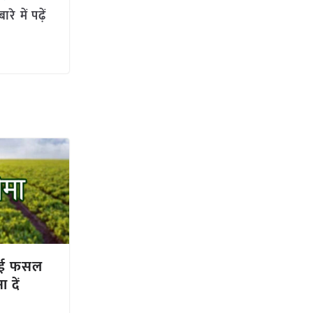
 में पढ़ें
 हुई फसल
 दें