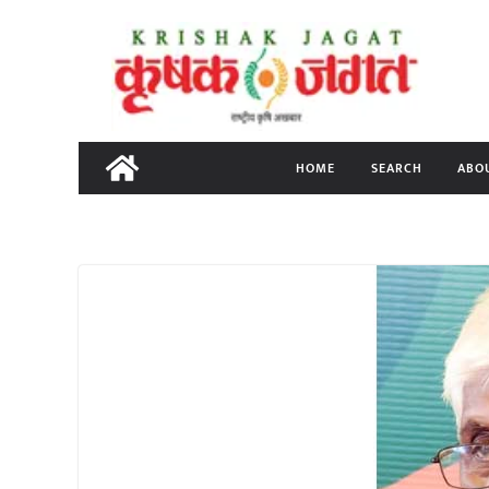
Skip
to
content
HOME
SEARCH
ABO