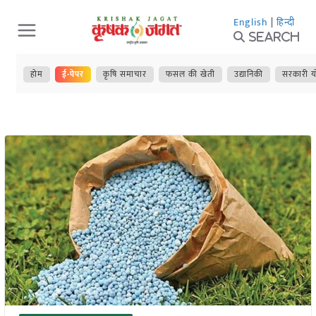
Skip
English
|
हिन्दी
to
Search
content
होम
ई-पेपर
कृषि समाचार
फसल की खेती
उद्यानिकी
सरकारी य