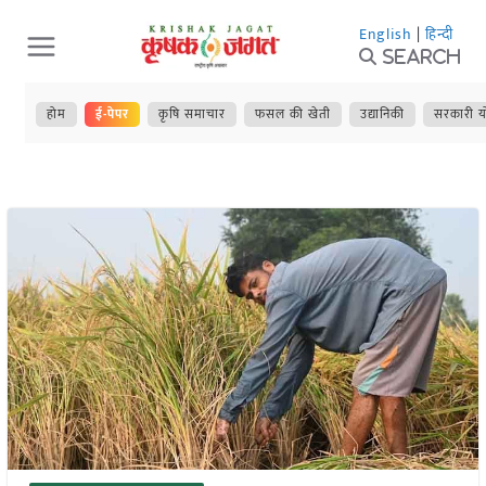
Skip
English
|
हिन्दी
to
Search
content
होम
ई-पेपर
कृषि समाचार
फसल की खेती
उद्यानिकी
सरकारी य