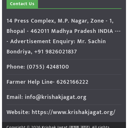
Contact Us
14 Press Complex, M.P. Nagar, Zone - 1,
Bhopal - 462011 Madhya Pradesh INDIA ---
- Advertisement Enquiry: Mr. Sachin
Bondriya, +91 9826021837
Phone: (0755) 4248100
Farmer Help Line- 6262166222
Email: info@krishakjagat.org
Website: https://www.krishakjagat.org/
Copyright © 2026
Krishak Jagat (कृषक जगत)
. All rights