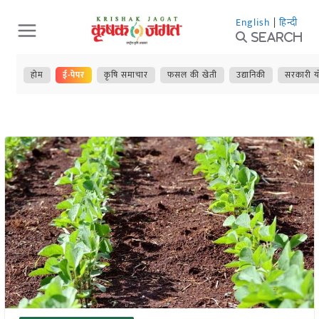
Skip
English
|
हिन्दी
to
Search
content
होम
ई-पेपर
कृषि समाचार
फसल की खेती
उद्यानिकी
सरकारी य