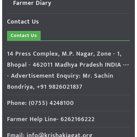
Farmer Diary
Contact Us
Contact Us
14 Press Complex, M.P. Nagar, Zone - 1,
Bhopal - 462011 Madhya Pradesh INDIA ---
- Advertisement Enquiry: Mr. Sachin
Bondriya, +91 9826021837
Phone: (0755) 4248100
Farmer Help Line- 6262166222
Email: info@krishakjagat.org