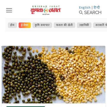
Skip
English
|
हिन्दी
to
Search
content
होम
ई-पेपर
कृषि समाचार
फसल की खेती
उद्यानिकी
सरकारी य