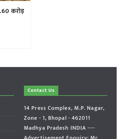
2.60 करोड़
Contact Us
14 Press Complex, M.P. Nagar,
Zone - 1, Bhopal - 462011
Madhya Pradesh INDIA ----
Advertisement Enquiry: Mr.