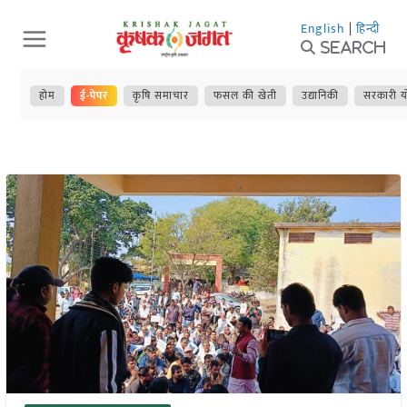
Skip
English
|
हिन्दी
to
Search
content
होम
ई-पेपर
कृषि समाचार
फसल की खेती
उद्यानिकी
सरकारी य