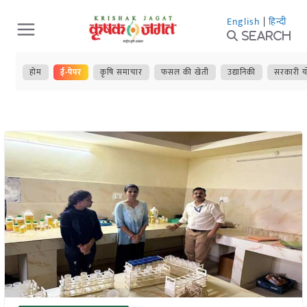
Skip
English
|
हिन्दी
to
Search
content
होम
ई-पेपर
कृषि समाचार
फसल की खेती
उद्यानिकी
सरकारी य