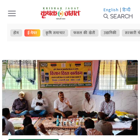
Skip
English
|
हिन्दी
to
Search
content
होम
ई-पेपर
कृषि समाचार
फसल की खेती
उद्यानिकी
सरकारी य